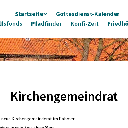
Startseite
Gottesdienst-Kalender
lfsfonds
Pfadfinder
Konfi-Zeit
Friedh
Kirchengemeindrat
er neue Kirchengemeinderat im Rahmen
dern in sein Amt eingeführt: