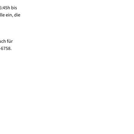
:45h bis
e ein, die
uch für
-6758.