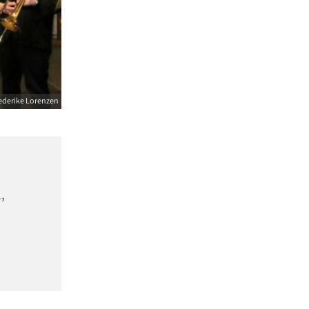
ederike Lorenzen
,