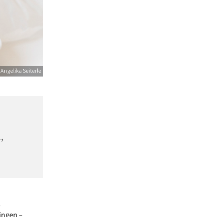
Angelika Seiterle
,
,
ingen –