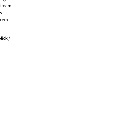
aiteam
s
hrem
lick
/