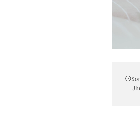
Son
Uh